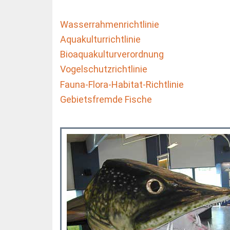
Wasserrahmenrichtlinie
Aquakulturrichtlinie
Bioaquakulturverordnung
Vogelschutzrichtlinie
Fauna-Flora-Habitat-Richtlinie
Gebietsfremde Fische