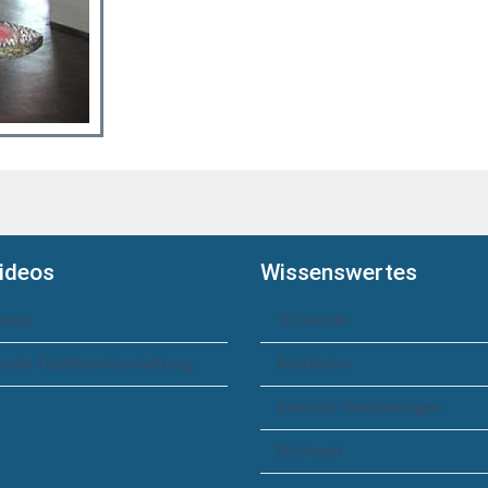
ideos
Wissenswertes
zaun
10 Gebote
nahe Teichbewirtschaftung
Richtlinien
Gesetze-Verordnungen
EU-Recht